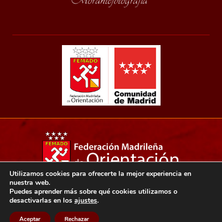
Utilizamos cookies para ofrecerte la mejor experiencia en
nuestra web.
Copyright 2021© Federación madrileña de orientación.
Puedes aprender más sobre qué cookies utilizamos o
desactivarlas en los
ajustes
.
Aviso legal
Política de privacidad
Política de cookies
Aceptar
Rechazar
Diseño web: Ensalza