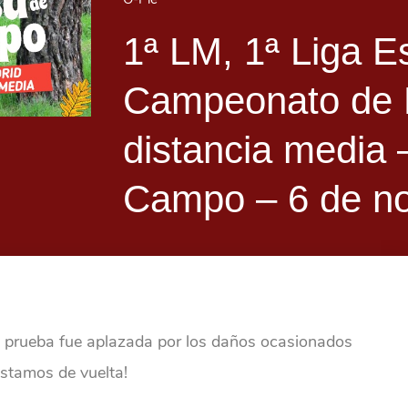
1ª LM, 1ª Liga E
Campeonato de 
distancia media
Campo – 6 de n
la prueba fue aplazada por los daños ocasionados
estamos de vuelta!