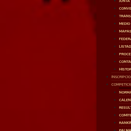
JUNTA 
CONVE
TRANS
MEDIO
MAPA
FEDER
LISTA
PROCE
CONTA
HISTOR
INSCRIPCI
COMPETICI
NORMA
CALEN
RESUL
COMITÉ
RANKI
PALMA