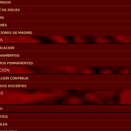
TADOS
 DE JUECES
NG
RÉS
CIONES DE MADRID
LA
FICACIÓN
NAMIENTOS
ITOS PERMANENTES
CIÓN
CIÓN CONTINUA
SOS DOCENTES
AS
ÓN
UTOS
BLEA