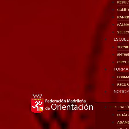
RESUL
COMITÉ
RANKI
PALMA
SELEC
ESCUE
TECNI
ENTRE
CIRCU
FORMA
FORMA
RECUR
NOTICI
FEDERACI
ESTAT
ASAM